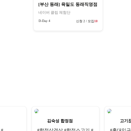
[부산 동래] 육밀도 동래직영점
네이버 클립 체험단
D-Day 4
신청 2 / 모집
10
김숙성 합정점
고기
#
#합정삼겹살 #합정소고기 #
#홍대입구