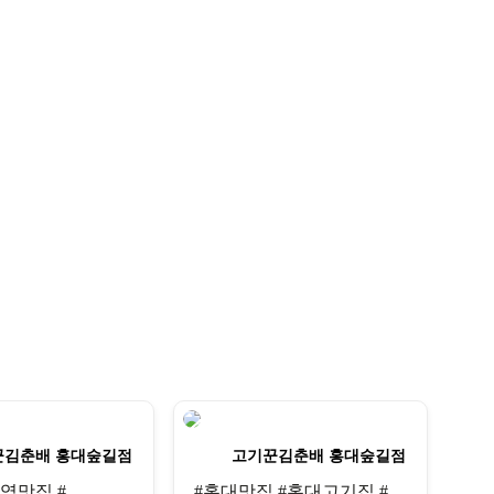
꾼김춘배 홍대숲길점
고기꾼김춘배 홍대숲길점
역맛집 #
#홍대맛집 #홍대고기집 #