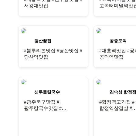
서강대맛집
고속터미널역맛집
강남한우
당산끝집
공중도덕
#블루리본맛집 #당산맛집 #
#대흥역맛집 #공
당산역맛집
공덕역맛집
신무돌칼국수
김숙성 합정
#광주북구맛집 #
#합정역고기집 #
광주칼국수맛집 #
합정역삼겹살 #
광주샤브샤브
합정역소고기