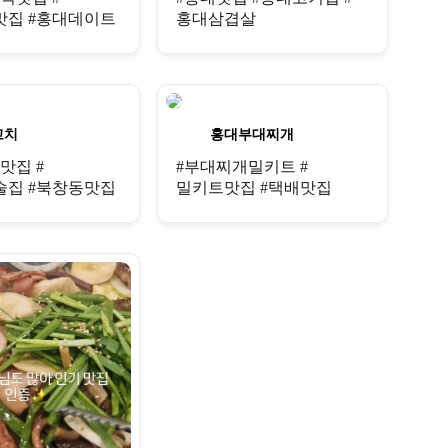
집 #홍대데이트
홍대삼겹살
꼬치
홍대부대찌개
맛집 #
#부대찌개밀키트 #
집 #북창동맛집
밀키트맛집 #택배맛집