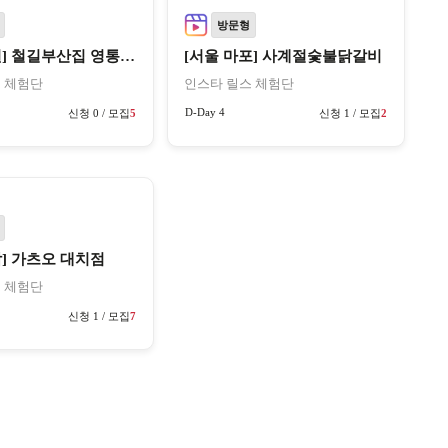
방문형
[경기 수원] 철길부산집 영통구청점
[서울 마포] 사계절숯불닭갈비
 체험단
인스타 릴스 체험단
D-Day 4
신청 0 / 모집
5
신청 1 / 모집
2
남] 가츠오 대치점
 체험단
신청 1 / 모집
7