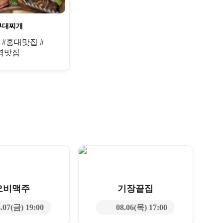
부대찌개
 #홍대맛집 #
역맛집
오비맥주
기장끝집
.07(금) 19:00
08.06(목) 17:00