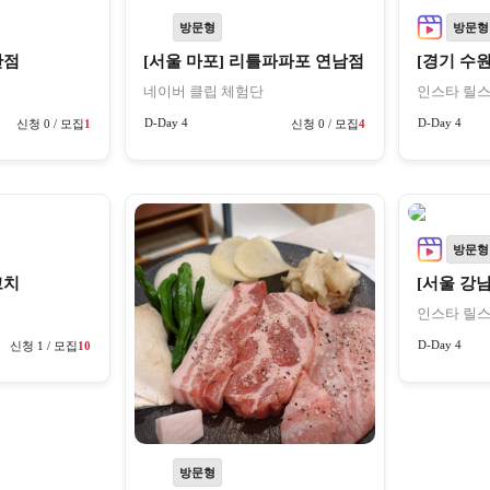
방문형
방문형
반점
[서울 마포] 리틀파파포 연남점
네이버 클립 체험단
인스타 릴스
D-Day 4
D-Day 4
신청 0 / 모집
1
신청 0 / 모집
4
방문형
꼬치
[서울 강
인스타 릴스
D-Day 4
신청 1 / 모집
10
방문형