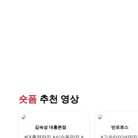
숏폼
추천 영상
김숙성 대흥본점
반포로스
#대흥역맛집 #신수동맛집 #
#고속터미널맛집 