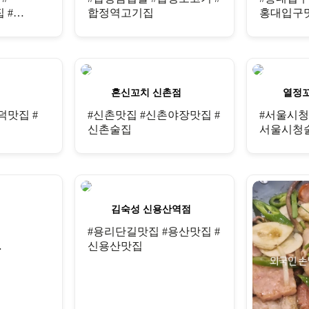
 #
합정역고기집
홍대입구맛
혼신꼬치 신촌점
열정
덕맛집 #
#신촌맛집 #신촌야장맛집 #
#서울시청
신촌술집
서울시청술
점
김숙성 신용산역점
#용리단길맛집 #용산맛집 #
신용산맛집