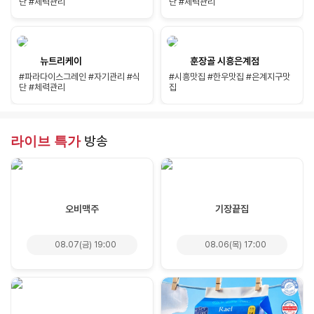
단 #체력관리
단 #체력관리
뉴트리케이
훈장골 시흥은계점
#파라다이스그레인 #자기관리 #식
#시흥맛집 #한우맛집 #은계지구맛
단 #체력관리
집
라이브 특가
방송
오비맥주
기장끝집
08.07(금) 19:00
08.06(목) 17:00