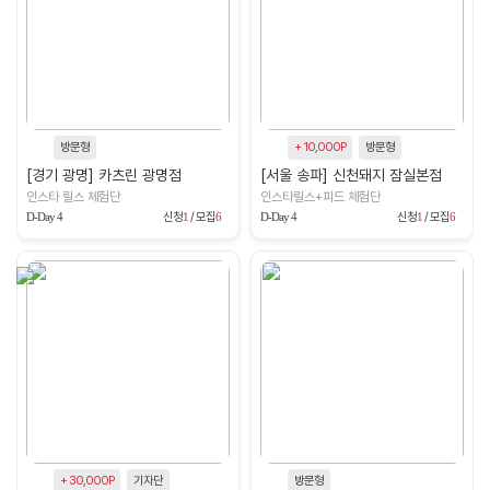
방문형
+ 10,000P
방문형
[경기 광명] 카츠린 광명점
[서울 송파] 신천돼지 잠실본점
인스타 릴스 체험단
인스타릴스+피드 체험단
D-Day 4
신청
1
/ 모집
6
D-Day 4
신청
1
/ 모집
6
+ 30,000P
기자단
방문형