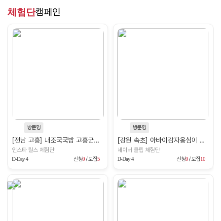
체험단
캠페인
방문형
방문형
[전남 고흥] 내조국국밥 고흥군청점
[강원 속초] 아바이감자옹심이 속초본점
인스타 릴스 체험단
네이버 클립 체험단
D-Day 4
신청
0
/ 모집
5
D-Day 4
신청
0
/ 모집
10