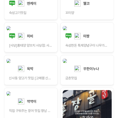
엔케이
웰코
숙성고기맛집
꼬미양
히비
미짱
[사당]홍태양 양꼬치 사당점: 사당역 양꼬치 맛집 | 고기러버가 인정한 양꼬치집 |깔끔한 사당역 양갈비 맛집 추천
숙성한돈 특제양념구이 나무가든 돼지갈비 육질 최고
욱박
무한이누나
신사동 양고기 맛집 [고메램 신사점]
금촌맛집
꺅꺅이
직접 구워주는 장어 맛집 향남 어부명품장어