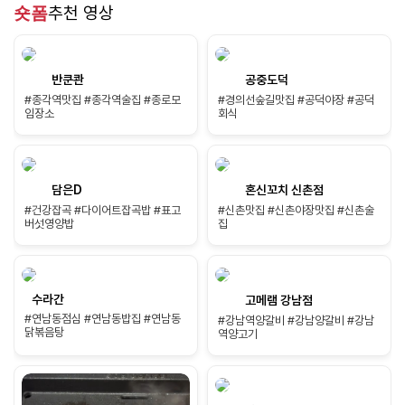
숏폼
추천 영상
반쿤콴
공중도덕
#종각역맛집 #종각역술집 #종로모
#경의선숲길맛집 #공덕야장 #공덕
임장소
회식
담은D
혼신꼬치 신촌점
#건강잡곡 #다이어트잡곡밥 #표고
#신촌맛집 #신촌야장맛집 #신촌술
버섯영양밥
집
수라간
고메램 강남점
#연남동점심 #연남동밥집 #연남동
#강남역양갈비 #강남양갈비 #강남
닭볶음탕
역양고기