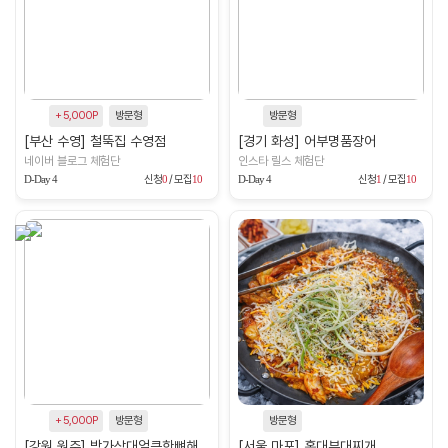
+ 5,000P
방문형
방문형
[부산 수영] 철뚝집 수영점
[경기 화성] 어부명품장어
네이버 블로그 체험단
인스타 릴스 체험단
D-Day 4
신청
0
/ 모집
10
D-Day 4
신청
1
/ 모집
10
+ 5,000P
방문형
방문형
[강원 원주] 방가삼대얼큰한뼈해장국 원주단계점
[서울 마포] 홍대부대찌개