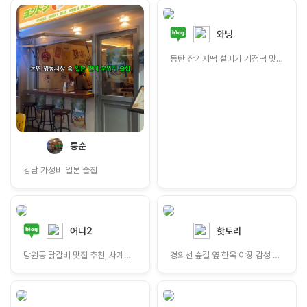
와닝
동탄 잔기지떡 설미가 기정떡 맛집 답례품 간식 추천
퉁순
강남 가성비 일본 술집
어니2
핫토리
망원동 닭갈비 맛집 추천, 사계절숯불닭갈비
경의선 숲길 옆 한옥 야장 감성 가득한 공중도덕