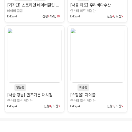
[기자단] 스토리앤 네이버클립 홍보단
[서울 마포] 우리바다수산
네이버 클립
인스타 피드 체험단
D-Day 4
신청
4
/ 모집
10
D-Day 4
신청
4
/ 모집
5
방문형
배송형
[서울 강남] 퀸즈가든 대치점
[쇼핑몰] 자이블
인스타 릴스 체험단
인스타 릴스 체험단
D-Day 4
신청
0
/ 모집
3
D-Day 4
신청
1
/ 모집
5