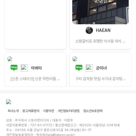
HAEAN
소왕갈비로 유명한 식사동 외식 장소
아뱌타
곧미녀
[신촌 스테이크] 신촌 무한리필 슈하스코 제대로 즐길 수 있는 '이빠네마그릴'
구리 감자탕 맛집 서가네 감자탕 뼈찜｜히밥도 다녀간 수택동 맛집
회사소개
광고/제휴문의
이용약관
개인정보처리방침
청소년보호정책
상호 : 주식회사 스토리앤미디어 / 대표자 : 이원주
사업자등록번호 : 737-81-01172 / 통신판매업신고 : 제2020-서울강남-03419호
주소 : 06136 서울 강남구 봉은사로30길 34 (역삼동) B1~7F
개인정보보호책임자 : 박성희(help@storyn.co.kr)