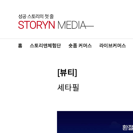
홈
스토리앤체험단
숏폼 커머스
라이브커머스
[뷰티]
세타필