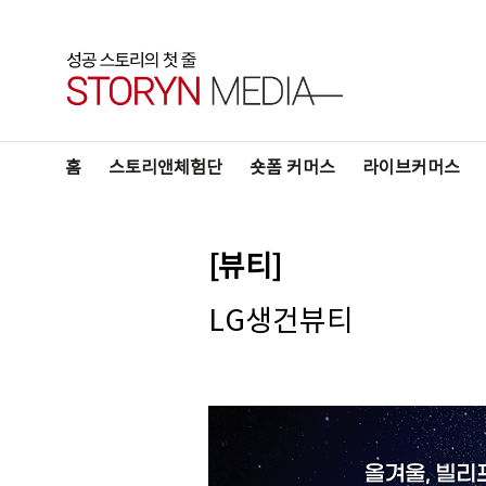
홈
스토리앤체험단
숏폼 커머스
라이브커머스
[뷰티]
LG생건뷰티