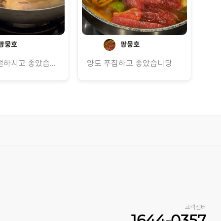
팡뭉호
팡뭉호
맛있고 친절하시고 좋았습니다!
양도 푸짐하고 좋았습니당
고객센터
1644-0357