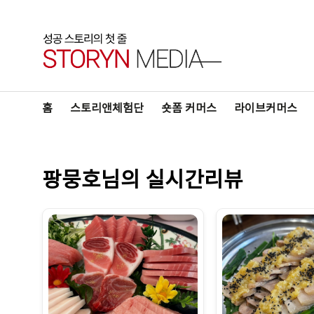
홈
스토리앤체험단
숏폼 커머스
라이브커머스
팡뭉호님의 실시간리뷰