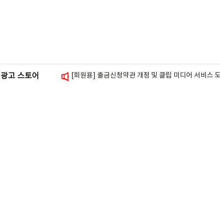
[회원용] 블로그 방문자 그래프 위젯 추가 안내
[광고주용] 셀프 체험단 안내
[회원용] 스토리앤미디어 사칭 피싱 주의 안내
[회원용] 스폰서배너 삽입 가이드 안내
[회원용] 출금신청약관 개정 및 클립 미디어 서비스 
광고 스토어