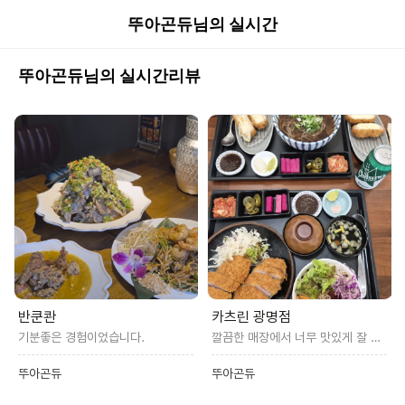
뚜아곤듀님의 실시간
리뷰
뚜아곤듀님의 실시간리뷰
반쿤콴
카츠린 광명점
기분좋은 경험이었습니다.
깔끔한 매장에서 너무 맛있게 잘 먹었습니다
뚜아곤듀
뚜아곤듀