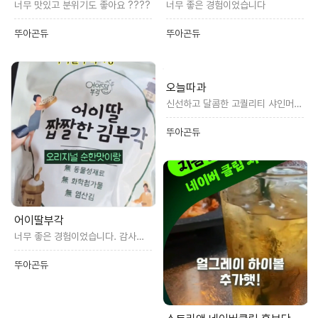
너무 맛있고 분위기도 좋아요 ????
너무 좋은 경험이었습니다
뚜아곤듀
뚜아곤듀
오늘따과
신선하고 달콤한 고퀄리티 샤인머스켓이었어요! 완전 찐추 ♡
뚜아곤듀
어이딸부각
너무 좋은 경험이었습니다. 감사합니다.
뚜아곤듀