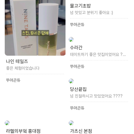
물고기초밥
넘 맛있고 분위기 좋아요 :)
뚜아곤듀
수라간
데이트하기 좋은 맛집이었어요 ????
나인 테일즈
뚜아곤듀
좋은 체험이었습니다
뚜아곤듀
당산끝집
넘 친절하시고 맛있었어요 ????
뚜아곤듀
라헬의부엌 홍대점
가츠신 본점