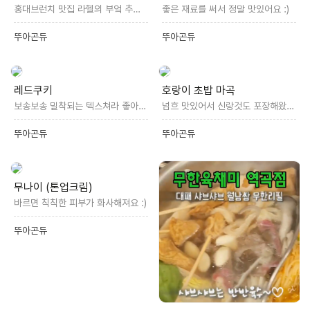
홍대브런치 맛집 라헬의 부엌 추천해요 :)
좋은 재료를 써서 정말 맛있어요 :)
뚜아곤듀
뚜아곤듀
레드쿠키
호랑이 초밥 마곡
보송보송 밀착되는 텍스쳐라 좋아요 :)
넘흐 맛있어서 신랑것도 포장해왔어욥
뚜아곤듀
뚜아곤듀
무나이 (톤업크림)
바르면 칙칙한 피부가 화사해져요 :)
뚜아곤듀