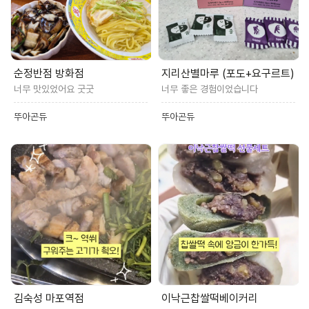
순정반점 방화점
지리산별마루 (포도+요구르트)
너무 맛있었어요 굿굿
너무 좋은 경험이었습니다
뚜아곤듀
뚜아곤듀
김숙성 마포역점
이낙근찹쌀떡베이커리