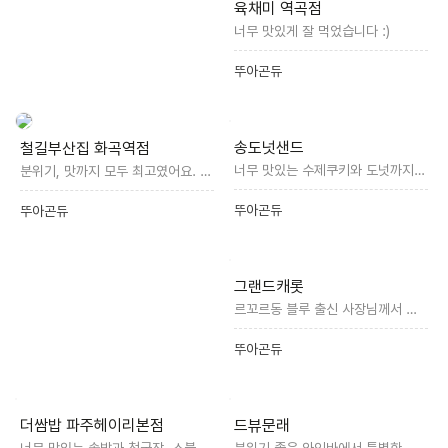
육채미 역곡점
너무 맛있게 잘 먹었습니다 :)
뚜아곤듀
송도넛샌드
철길부산집 화곡역점
너무 맛있는 수제쿠키와 도넛까지 즐길수 있어요 :)
분위기, 맛까지 모두 최고였어요. 또 가고 싶어지는 곳입니다.
뚜아곤듀
뚜아곤듀
그랜드캐롯
르꼬르동 블루 출신 사장님께서 직접 만드신 할머니 당근 케이크 너무 맛있어요!
뚜아곤듀
더쌈밥 파주헤이리본점
드뷰문래
너무 맛있는 솥밥과 청국장, 소불고기 쌈밥까지 완벽한 한 끼였어요.
분위기 좋은 와인바에서 특별한 메뉴와 와인까지 즐기며 행복한 시간 보내고 왔어요 :)