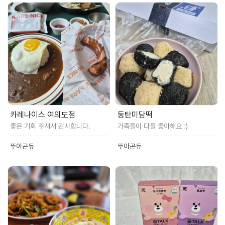
카레나이스 여의도점
동탄미담떡
좋은 기회 주셔서 감사합니다.
가족들이 다들 좋아해요 :)
뚜아곤듀
뚜아곤듀