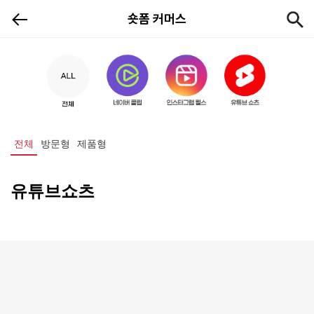
숏폼 커머스
전체
방문형
제품형
유튜브쇼츠